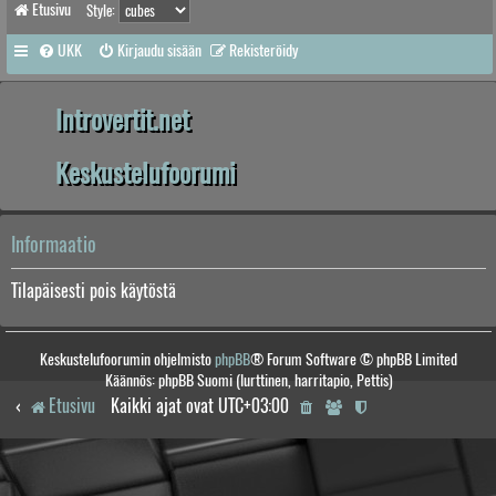
Etusivu
Style:
UKK
Kirjaudu sisään
Rekisteröidy
Introvertit.net
Keskustelufoorumi
Informaatio
Tilapäisesti pois käytöstä
Keskustelufoorumin ohjelmisto
phpBB
® Forum Software © phpBB Limited
Käännös: phpBB Suomi (lurttinen, harritapio, Pettis)
Etusivu
Kaikki ajat ovat
UTC+03:00