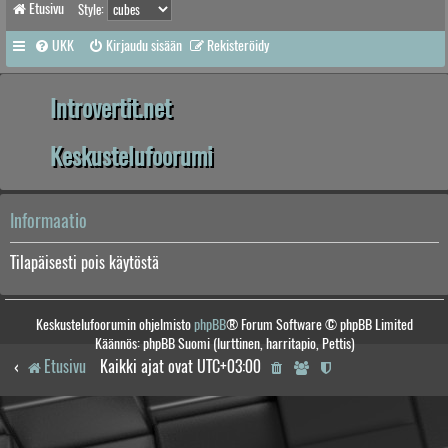
Etusivu
Style:
UKK
Kirjaudu sisään
Rekisteröidy
Introvertit.net
Keskustelufoorumi
Informaatio
Tilapäisesti pois käytöstä
Keskustelufoorumin ohjelmisto
phpBB
® Forum Software © phpBB Limited
Käännös: phpBB Suomi (lurttinen, harritapio, Pettis)
Etusivu
Kaikki ajat ovat
UTC+03:00