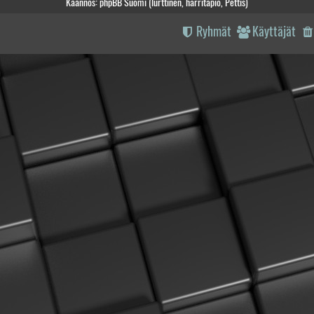
Käännös: phpBB Suomi (lurttinen, harritapio, Pettis)
Ryhmät
Käyttäjät