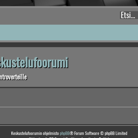
eskustelufoorumi
troverteille
Keskustelufoorumin ohjelmisto
phpBB
® Forum Software © phpBB Limited