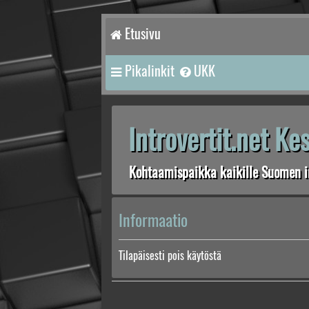
Etusivu
Pikalinkit
UKK
Introvertit.net K
Kohtaamispaikka kaikille Suomen in
Informaatio
Tilapäisesti pois käytöstä