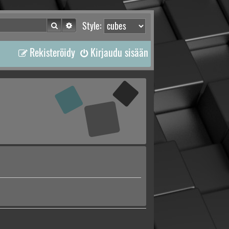
Etsi
Tarkennettu haku
Style:
Rekisteröidy
Kirjaudu sisään