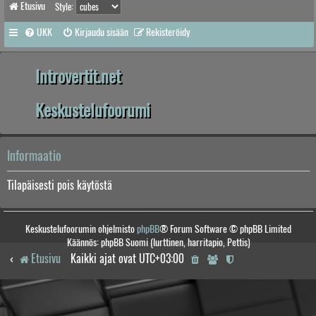
Etusivu
Style:
UKK
Kirjaudu sisään
Rekisteröidy
Introvertit.net
Keskustelufoorumi
Informaatio
Tilapäisesti pois käytöstä
Keskustelufoorumin ohjelmisto
phpBB
® Forum Software © phpBB Limited
Käännös: phpBB Suomi (lurttinen, harritapio, Pettis)
Etusivu
Kaikki ajat ovat
UTC+03:00