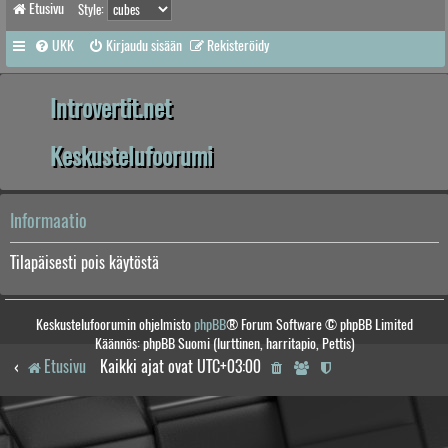
Etusivu
Style:
UKK
Kirjaudu sisään
Rekisteröidy
Introvertit.net
Keskustelufoorumi
Informaatio
Tilapäisesti pois käytöstä
Keskustelufoorumin ohjelmisto
phpBB
® Forum Software © phpBB Limited
Käännös: phpBB Suomi (lurttinen, harritapio, Pettis)
Etusivu
Kaikki ajat ovat
UTC+03:00