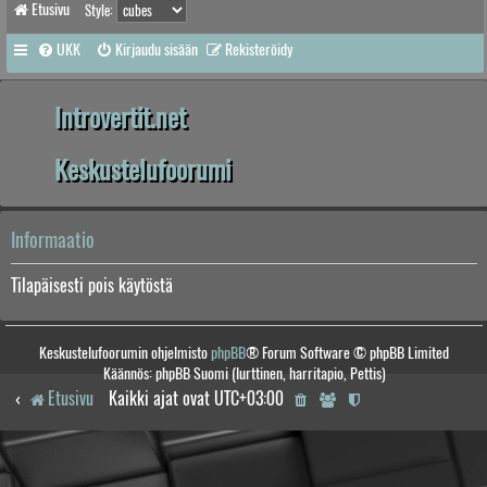
Etusivu
Style:
UKK
Kirjaudu sisään
Rekisteröidy
Introvertit.net
Keskustelufoorumi
Informaatio
Tilapäisesti pois käytöstä
Keskustelufoorumin ohjelmisto
phpBB
® Forum Software © phpBB Limited
Käännös: phpBB Suomi (lurttinen, harritapio, Pettis)
Etusivu
Kaikki ajat ovat
UTC+03:00