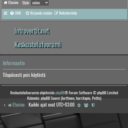
Etusivu
Style:
UKK
Kirjaudu sisään
Rekisteröidy
Introvertit.net
Keskustelufoorumi
Informaatio
Tilapäisesti pois käytöstä
Keskustelufoorumin ohjelmisto
phpBB
® Forum Software © phpBB Limited
Käännös: phpBB Suomi (lurttinen, harritapio, Pettis)
Etusivu
Kaikki ajat ovat
UTC+03:00