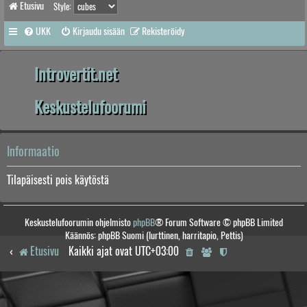
Etusivu
Style:
UKK
Kirjaudu sisään
Rekisteröidy
Introvertit.net
Keskustelufoorumi
Informaatio
Tilapäisesti pois käytöstä
Keskustelufoorumin ohjelmisto
phpBB
® Forum Software © phpBB Limited
Käännös: phpBB Suomi (lurttinen, harritapio, Pettis)
Etusivu
Kaikki ajat ovat
UTC+03:00