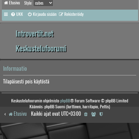
Etusivu
Style:
UKK
Kirjaudu sisään
Rekisteröidy
Introvertit.net
Keskustelufoorumi
Informaatio
Tilapäisesti pois käytöstä
Keskustelufoorumin ohjelmisto
phpBB
® Forum Software © phpBB Limited
Käännös: phpBB Suomi (lurttinen, harritapio, Pettis)
Etusivu
Kaikki ajat ovat
UTC+03:00