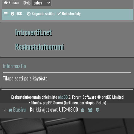
Etusivu
Style:
UKK
Kirjaudu sisään
Rekisteröidy
Introvertit.net
Keskustelufoorumi
Informaatio
Tilapäisesti pois käytöstä
Keskustelufoorumin ohjelmisto
phpBB
® Forum Software © phpBB Limited
Käännös: phpBB Suomi (lurttinen, harritapio, Pettis)
Etusivu
Kaikki ajat ovat
UTC+03:00