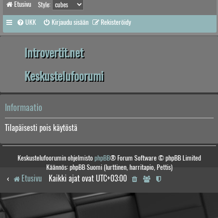
Etusivu
Style:
UKK
Kirjaudu sisään
Rekisteröidy
Introvertit.net
Keskustelufoorumi
Informaatio
Tilapäisesti pois käytöstä
Keskustelufoorumin ohjelmisto
phpBB
® Forum Software © phpBB Limited
Käännös: phpBB Suomi (lurttinen, harritapio, Pettis)
Etusivu
Kaikki ajat ovat
UTC+03:00