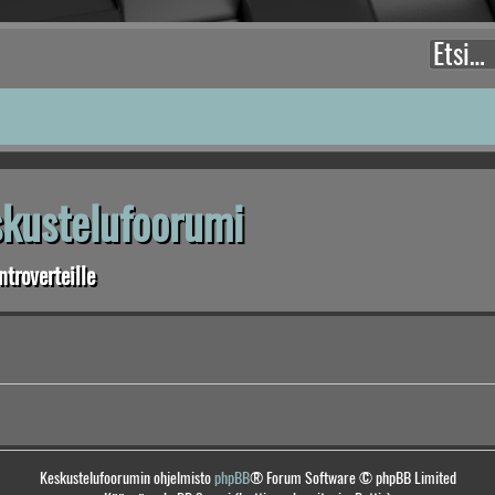
eskustelufoorumi
troverteille
Keskustelufoorumin ohjelmisto
phpBB
® Forum Software © phpBB Limited