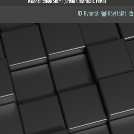
Käännös: phpBB Suomi (lurttinen, harritapio, Pettis)
Ryhmät
Käyttäjät