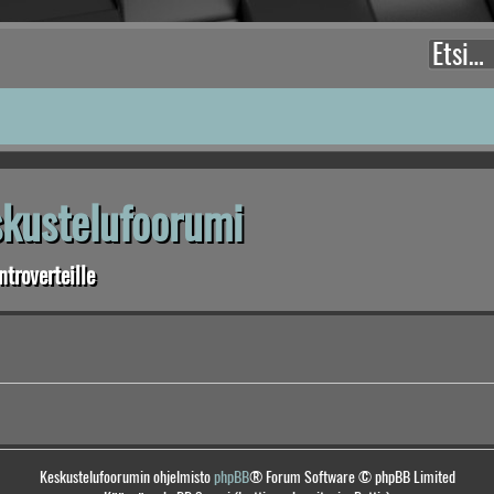
eskustelufoorumi
troverteille
Keskustelufoorumin ohjelmisto
phpBB
® Forum Software © phpBB Limited