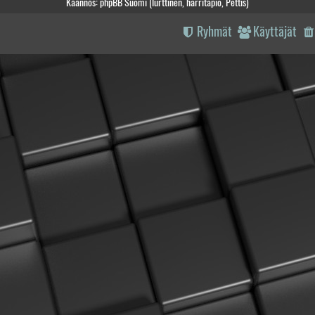
Käännös: phpBB Suomi (lurttinen, harritapio, Pettis)
Ryhmät
Käyttäjät