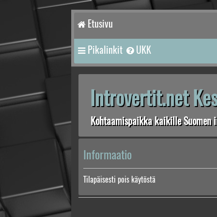
Etusivu
Pikalinkit
UKK
Introvertit.net K
Kohtaamispaikka kaikille Suomen in
Informaatio
Tilapäisesti pois käytöstä