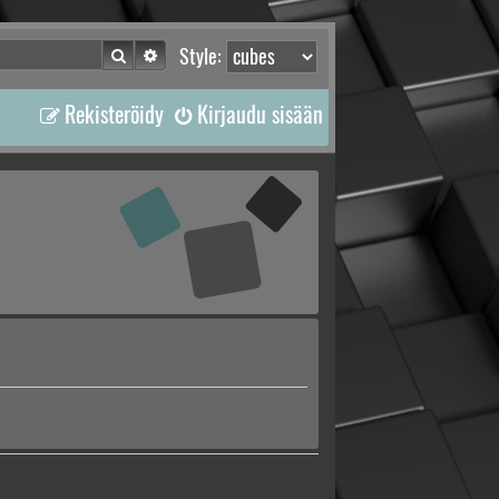
Etsi
Tarkennettu haku
Style:
Rekisteröidy
Kirjaudu sisään