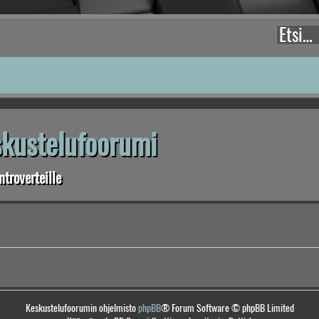
eskustelufoorumi
troverteille
Keskustelufoorumin ohjelmisto
phpBB
® Forum Software © phpBB Limited