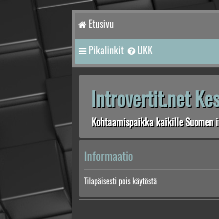
Etusivu
Pikalinkit
UKK
Introvertit.net K
Kohtaamispaikka kaikille Suomen in
Informaatio
Tilapäisesti pois käytöstä