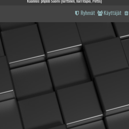
Käännös: phpBB Suomi (lurttinen, harritapio, Pettis)
Ryhmät
Käyttäjät