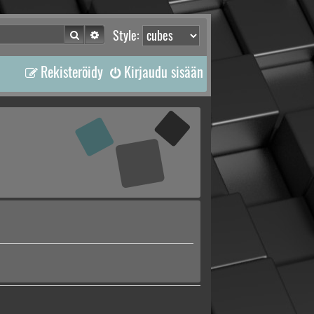
Etsi
Tarkennettu haku
Style:
Rekisteröidy
Kirjaudu sisään