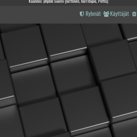
Käännös: phpBB Suomi (lurttinen, harritapio, Pettis)
Ryhmät
Käyttäjät