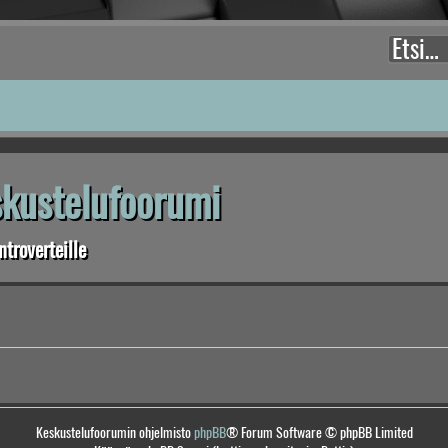
eskustelufoorumi
troverteille
Keskustelufoorumin ohjelmisto
phpBB
® Forum Software © phpBB Limited