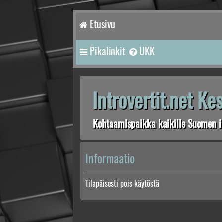
Etusivu
Pikalinkit
UKK
Introvertit.net K
Kohtaamispaikka kaikille Suomen in
Informaatio
Tilapäisesti pois käytöstä