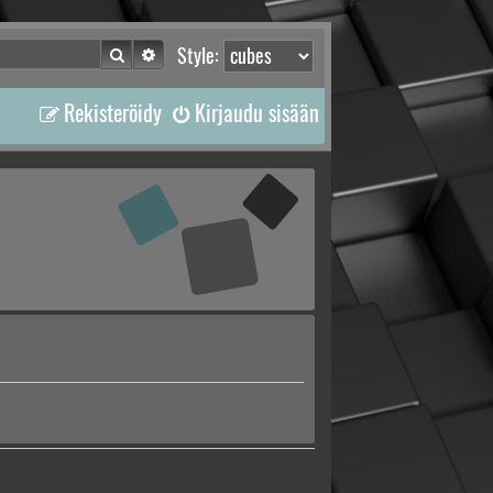
Etsi
Tarkennettu haku
Style:
Rekisteröidy
Kirjaudu sisään