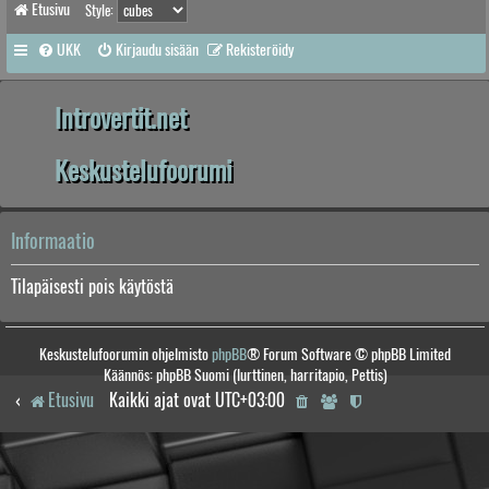
Etusivu
Style:
UKK
Kirjaudu sisään
Rekisteröidy
Introvertit.net
Keskustelufoorumi
Informaatio
Tilapäisesti pois käytöstä
Keskustelufoorumin ohjelmisto
phpBB
® Forum Software © phpBB Limited
Käännös: phpBB Suomi (lurttinen, harritapio, Pettis)
Etusivu
Kaikki ajat ovat
UTC+03:00