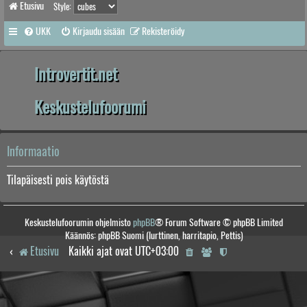
Etusivu
Style:
UKK
Kirjaudu sisään
Rekisteröidy
Introvertit.net
Keskustelufoorumi
Informaatio
Tilapäisesti pois käytöstä
Keskustelufoorumin ohjelmisto
phpBB
® Forum Software © phpBB Limited
Käännös: phpBB Suomi (lurttinen, harritapio, Pettis)
Etusivu
Kaikki ajat ovat
UTC+03:00