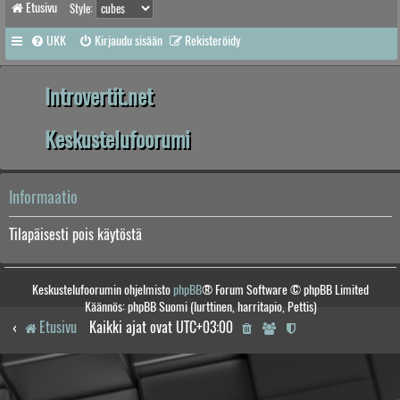
Etusivu
Style:
UKK
Kirjaudu sisään
Rekisteröidy
Introvertit.net
Keskustelufoorumi
Informaatio
Tilapäisesti pois käytöstä
Keskustelufoorumin ohjelmisto
phpBB
® Forum Software © phpBB Limited
Käännös: phpBB Suomi (lurttinen, harritapio, Pettis)
Etusivu
Kaikki ajat ovat
UTC+03:00