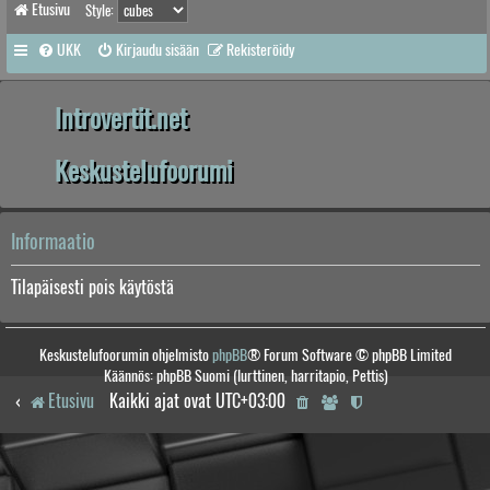
Etusivu
Style:
UKK
Kirjaudu sisään
Rekisteröidy
Introvertit.net
Keskustelufoorumi
Informaatio
Tilapäisesti pois käytöstä
Keskustelufoorumin ohjelmisto
phpBB
® Forum Software © phpBB Limited
Käännös: phpBB Suomi (lurttinen, harritapio, Pettis)
Etusivu
Kaikki ajat ovat
UTC+03:00