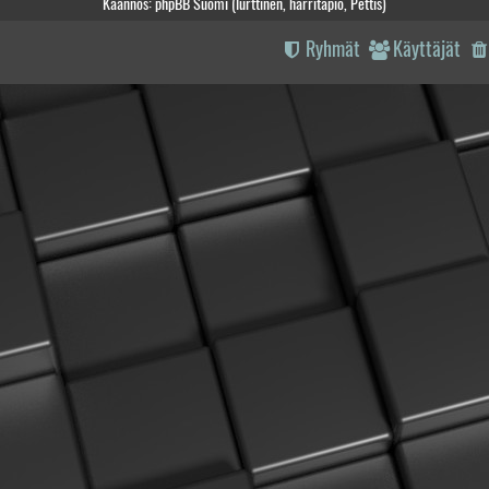
Käännös: phpBB Suomi (lurttinen, harritapio, Pettis)
Ryhmät
Käyttäjät