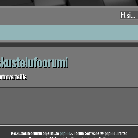
eskustelufoorumi
troverteille
Keskustelufoorumin ohjelmisto
phpBB
® Forum Software © phpBB Limited