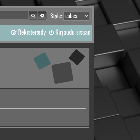
Etsi
Tarkennettu haku
Style:
Rekisteröidy
Kirjaudu sisään