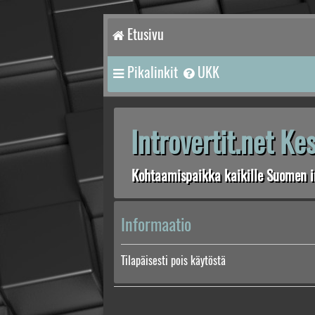
Etusivu
Pikalinkit
UKK
Introvertit.net K
Kohtaamispaikka kaikille Suomen in
Informaatio
Tilapäisesti pois käytöstä