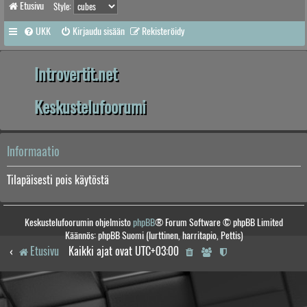
Etusivu
Style:
UKK
Kirjaudu sisään
Rekisteröidy
Introvertit.net
Keskustelufoorumi
Informaatio
Tilapäisesti pois käytöstä
Keskustelufoorumin ohjelmisto
phpBB
® Forum Software © phpBB Limited
Käännös: phpBB Suomi (lurttinen, harritapio, Pettis)
Etusivu
Kaikki ajat ovat
UTC+03:00