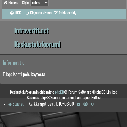
Etusivu
Style:
UKK
Kirjaudu sisään
Rekisteröidy
Introvertit.net
Keskustelufoorumi
Informaatio
Tilapäisesti pois käytöstä
Keskustelufoorumin ohjelmisto
phpBB
® Forum Software © phpBB Limited
Käännös: phpBB Suomi (lurttinen, harritapio, Pettis)
Etusivu
Kaikki ajat ovat
UTC+03:00