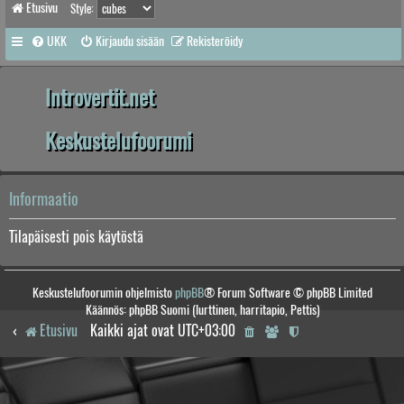
Etusivu
Style:
UKK
Kirjaudu sisään
Rekisteröidy
Introvertit.net
Keskustelufoorumi
Informaatio
Tilapäisesti pois käytöstä
Keskustelufoorumin ohjelmisto
phpBB
® Forum Software © phpBB Limited
Käännös: phpBB Suomi (lurttinen, harritapio, Pettis)
Etusivu
Kaikki ajat ovat
UTC+03:00