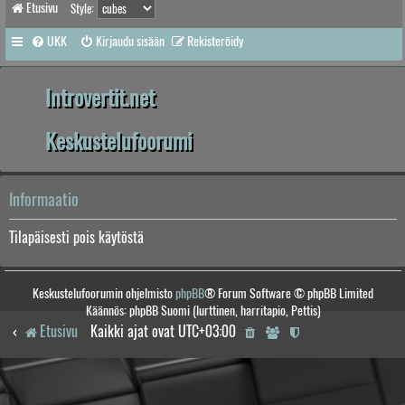
Etusivu
Style:
UKK
Kirjaudu sisään
Rekisteröidy
Introvertit.net
Keskustelufoorumi
Informaatio
Tilapäisesti pois käytöstä
Keskustelufoorumin ohjelmisto
phpBB
® Forum Software © phpBB Limited
Käännös: phpBB Suomi (lurttinen, harritapio, Pettis)
Etusivu
Kaikki ajat ovat
UTC+03:00