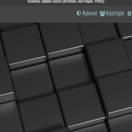
Käännös: phpBB Suomi (lurttinen, harritapio, Pettis)
Ryhmät
Käyttäjät