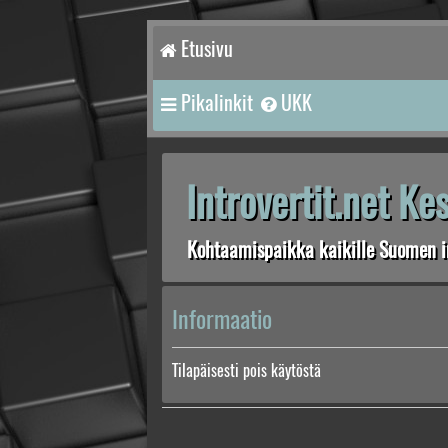
Etusivu
Pikalinkit
UKK
Introvertit.net K
Kohtaamispaikka kaikille Suomen in
Informaatio
Tilapäisesti pois käytöstä