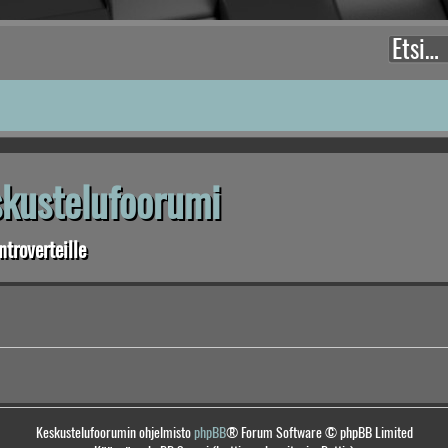
eskustelufoorumi
troverteille
Keskustelufoorumin ohjelmisto
phpBB
® Forum Software © phpBB Limited