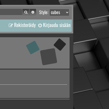
Etsi
Tarkennettu haku
Style:
Rekisteröidy
Kirjaudu sisään