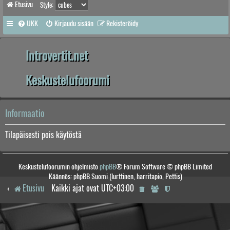
Etusivu
Style:
UKK
Kirjaudu sisään
Rekisteröidy
Introvertit.net
Keskustelufoorumi
Informaatio
Tilapäisesti pois käytöstä
Keskustelufoorumin ohjelmisto
phpBB
® Forum Software © phpBB Limited
Käännös: phpBB Suomi (lurttinen, harritapio, Pettis)
Etusivu
Kaikki ajat ovat
UTC+03:00