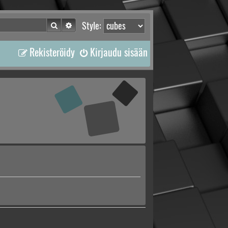
Etsi
Tarkennettu haku
Style:
Rekisteröidy
Kirjaudu sisään