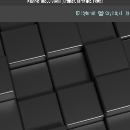
Käännös: phpBB Suomi (lurttinen, harritapio, Pettis)
Ryhmät
Käyttäjät