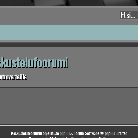
eskustelufoorumi
troverteille
Keskustelufoorumin ohjelmisto
phpBB
® Forum Software © phpBB Limited