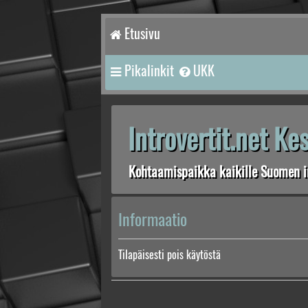
Etusivu
Pikalinkit
UKK
Introvertit.net K
Kohtaamispaikka kaikille Suomen in
Informaatio
Tilapäisesti pois käytöstä