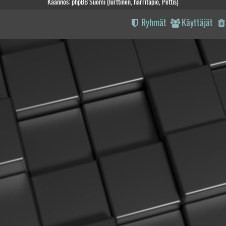
Käännös: phpBB Suomi (lurttinen, harritapio, Pettis)
Ryhmät
Käyttäjät