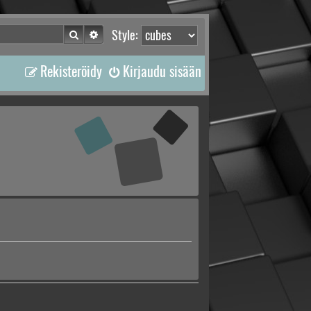
Etsi
Tarkennettu haku
Style:
Rekisteröidy
Kirjaudu sisään