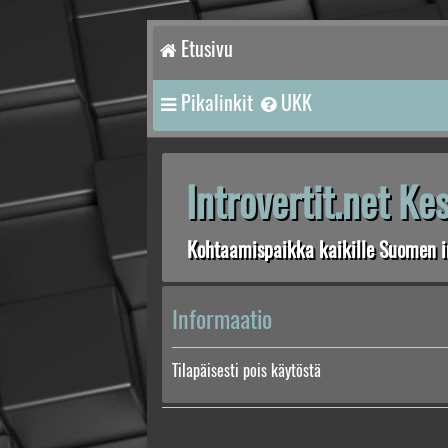
Etusivu
Pikalinkit
UKK
Introvertit.net K
Kohtaamispaikka kaikille Suomen in
Informaatio
Tilapäisesti pois käytöstä