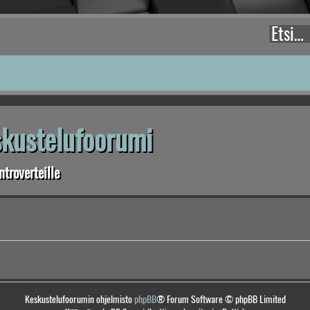
eskustelufoorumi
troverteille
Keskustelufoorumin ohjelmisto
phpBB
® Forum Software © phpBB Limited