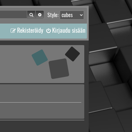
Etsi
Tarkennettu haku
Style:
Rekisteröidy
Kirjaudu sisään