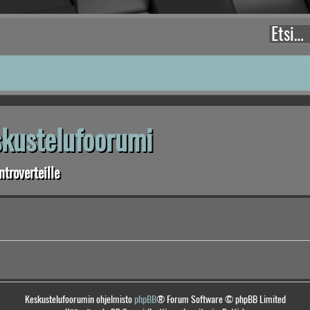
eskustelufoorumi
troverteille
Keskustelufoorumin ohjelmisto
phpBB
® Forum Software © phpBB Limited