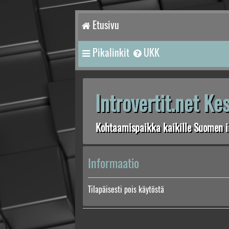
Etusivu
Pikalinkit
UKK
Introvertit.net K
Kohtaamispaikka kaikille Suomen in
Informaatio
Tilapäisesti pois käytöstä