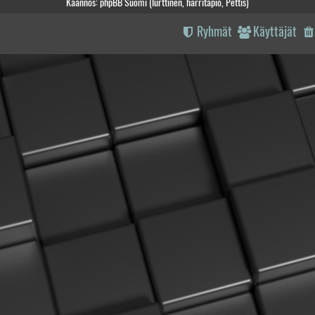
Käännös: phpBB Suomi (lurttinen, harritapio, Pettis)
Ryhmät
Käyttäjät