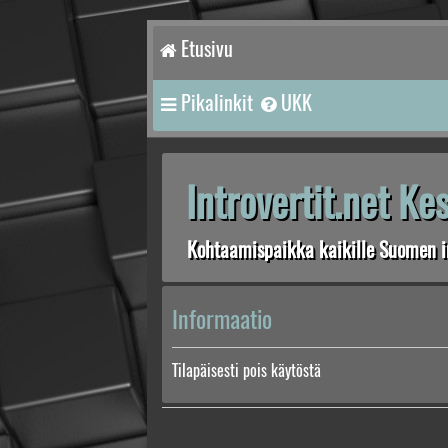
Etusivu
Pikalinkit
UKK
Introvertit.net K
Kohtaamispaikka kaikille Suomen in
Informaatio
Tilapäisesti pois käytöstä