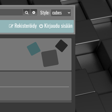
Etsi
Tarkennettu haku
Style:
Rekisteröidy
Kirjaudu sisään