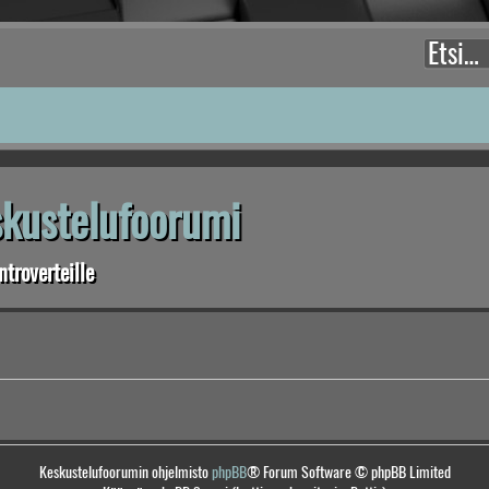
eskustelufoorumi
troverteille
Keskustelufoorumin ohjelmisto
phpBB
® Forum Software © phpBB Limited