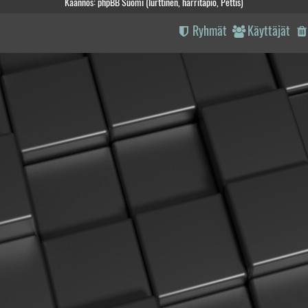
Käännös: phpBB Suomi (lurttinen, harritapio, Pettis)
Ryhmät
Käyttäjät