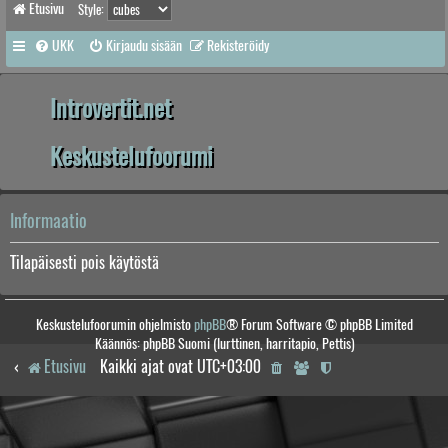
Etusivu
Style:
UKK
Kirjaudu sisään
Rekisteröidy
Introvertit.net
Keskustelufoorumi
Informaatio
Tilapäisesti pois käytöstä
Keskustelufoorumin ohjelmisto
phpBB
® Forum Software © phpBB Limited
Käännös: phpBB Suomi (lurttinen, harritapio, Pettis)
Etusivu
Kaikki ajat ovat
UTC+03:00