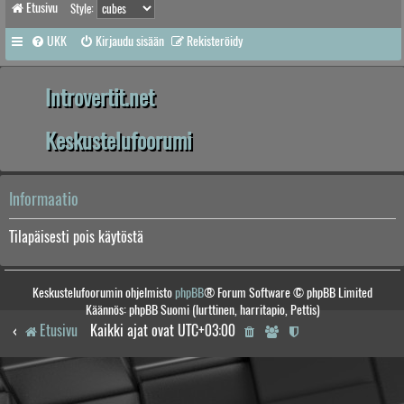
Etusivu
Style:
UKK
Kirjaudu sisään
Rekisteröidy
Introvertit.net
Keskustelufoorumi
Informaatio
Tilapäisesti pois käytöstä
Keskustelufoorumin ohjelmisto
phpBB
® Forum Software © phpBB Limited
Käännös: phpBB Suomi (lurttinen, harritapio, Pettis)
Etusivu
Kaikki ajat ovat
UTC+03:00