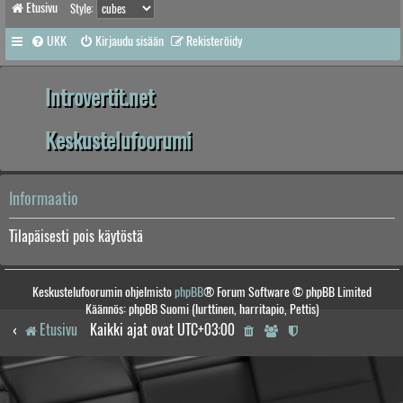
Etusivu
Style:
UKK
Kirjaudu sisään
Rekisteröidy
Introvertit.net
Keskustelufoorumi
Informaatio
Tilapäisesti pois käytöstä
Keskustelufoorumin ohjelmisto
phpBB
® Forum Software © phpBB Limited
Käännös: phpBB Suomi (lurttinen, harritapio, Pettis)
Etusivu
Kaikki ajat ovat
UTC+03:00