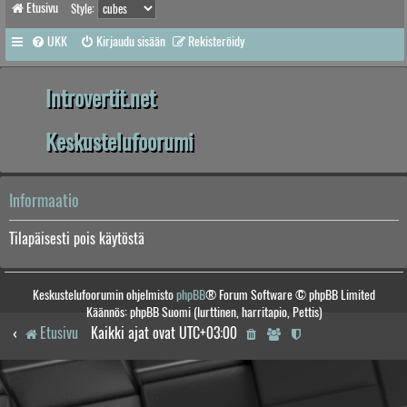
Etusivu
Style:
UKK
Kirjaudu sisään
Rekisteröidy
Introvertit.net
Keskustelufoorumi
Informaatio
Tilapäisesti pois käytöstä
Keskustelufoorumin ohjelmisto
phpBB
® Forum Software © phpBB Limited
Käännös: phpBB Suomi (lurttinen, harritapio, Pettis)
Etusivu
Kaikki ajat ovat
UTC+03:00