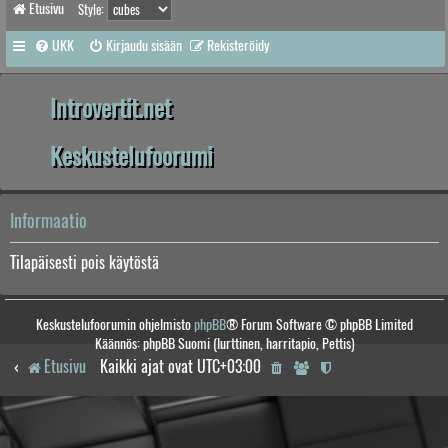
Etusivu
Style:
UKK
Kirjaudu sisään
Rekisteröidy
Introvertit.net
Keskustelufoorumi
Informaatio
Tilapäisesti pois käytöstä
Keskustelufoorumin ohjelmisto
phpBB
® Forum Software © phpBB Limited
Käännös: phpBB Suomi (lurttinen, harritapio, Pettis)
Etusivu
Kaikki ajat ovat
UTC+03:00