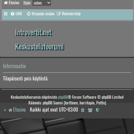
Etusivu
Style:
UKK
Kirjaudu sisään
Rekisteröidy
Introvertit.net
Keskustelufoorumi
Informaatio
Tilapäisesti pois käytöstä
Keskustelufoorumin ohjelmisto
phpBB
® Forum Software © phpBB Limited
Käännös: phpBB Suomi (lurttinen, harritapio, Pettis)
Etusivu
Kaikki ajat ovat
UTC+03:00