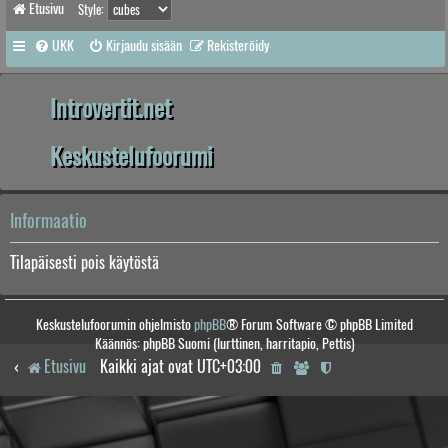
Etusivu
Style:
UKK
Kirjaudu sisään
Rekisteröidy
Introvertit.net
Keskustelufoorumi
Informaatio
Tilapäisesti pois käytöstä
Keskustelufoorumin ohjelmisto
phpBB
® Forum Software © phpBB Limited
Käännös: phpBB Suomi (lurttinen, harritapio, Pettis)
Etusivu
Kaikki ajat ovat
UTC+03:00