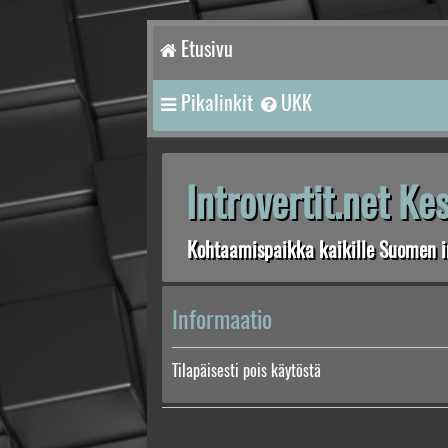
Etusivu
Pikalinkit
UKK
Introvertit.net K
Kohtaamispaikka kaikille Suomen in
Informaatio
Tilapäisesti pois käytöstä