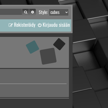
Etsi
Tarkennettu haku
Style:
Rekisteröidy
Kirjaudu sisään