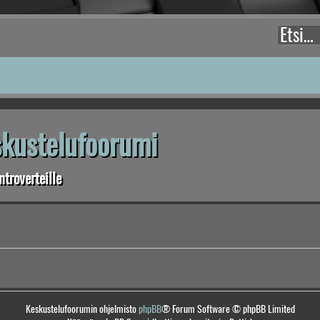
eskustelufoorumi
troverteille
Keskustelufoorumin ohjelmisto
phpBB
® Forum Software © phpBB Limited