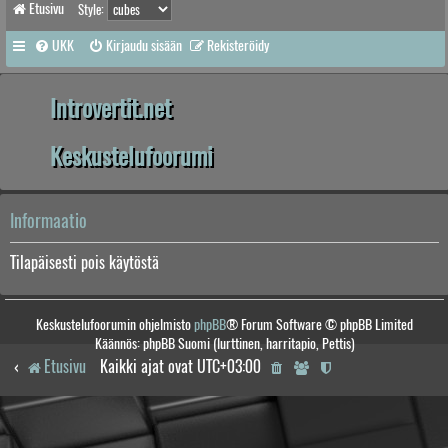
Etusivu
Style:
UKK
Kirjaudu sisään
Rekisteröidy
Introvertit.net
Keskustelufoorumi
Informaatio
Tilapäisesti pois käytöstä
Keskustelufoorumin ohjelmisto
phpBB
® Forum Software © phpBB Limited
Käännös: phpBB Suomi (lurttinen, harritapio, Pettis)
Etusivu
Kaikki ajat ovat
UTC+03:00