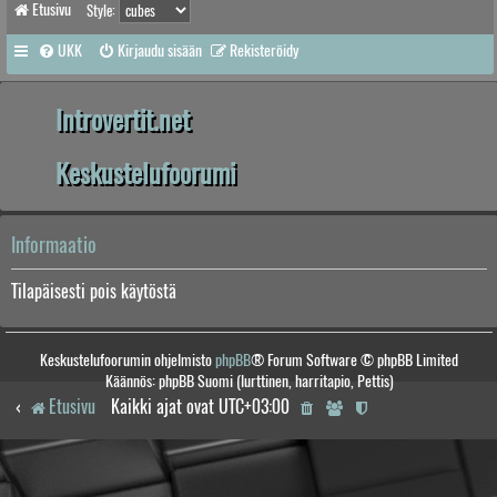
Etusivu
Style:
UKK
Kirjaudu sisään
Rekisteröidy
Introvertit.net
Keskustelufoorumi
Informaatio
Tilapäisesti pois käytöstä
Keskustelufoorumin ohjelmisto
phpBB
® Forum Software © phpBB Limited
Käännös: phpBB Suomi (lurttinen, harritapio, Pettis)
Etusivu
Kaikki ajat ovat
UTC+03:00