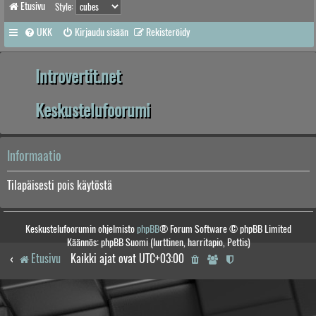
Etusivu
Style:
UKK
Kirjaudu sisään
Rekisteröidy
Introvertit.net
Keskustelufoorumi
Informaatio
Tilapäisesti pois käytöstä
Keskustelufoorumin ohjelmisto
phpBB
® Forum Software © phpBB Limited
Käännös: phpBB Suomi (lurttinen, harritapio, Pettis)
Etusivu
Kaikki ajat ovat
UTC+03:00