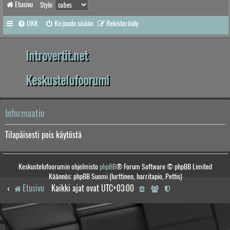
Etusivu
Style:
UKK
Kirjaudu sisään
Rekisteröidy
Introvertit.net
Keskustelufoorumi
Informaatio
Tilapäisesti pois käytöstä
Keskustelufoorumin ohjelmisto
phpBB
® Forum Software © phpBB Limited
Käännös: phpBB Suomi (lurttinen, harritapio, Pettis)
Etusivu
Kaikki ajat ovat
UTC+03:00