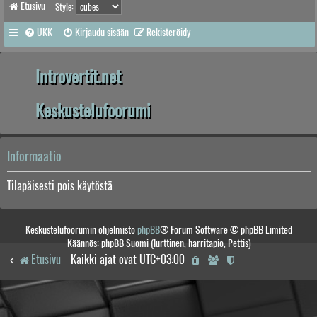
Etusivu
Style:
UKK
Kirjaudu sisään
Rekisteröidy
Introvertit.net
Keskustelufoorumi
Informaatio
Tilapäisesti pois käytöstä
Keskustelufoorumin ohjelmisto
phpBB
® Forum Software © phpBB Limited
Käännös: phpBB Suomi (lurttinen, harritapio, Pettis)
Etusivu
Kaikki ajat ovat
UTC+03:00