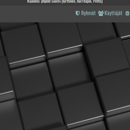
Käännös: phpBB Suomi (lurttinen, harritapio, Pettis)
Ryhmät
Käyttäjät