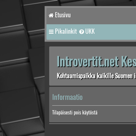
Etusivu
Pikalinkit
UKK
Introvertit.net K
Kohtaamispaikka kaikille Suomen in
Informaatio
Tilapäisesti pois käytöstä