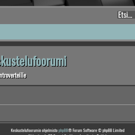
eskustelufoorumi
troverteille
Keskustelufoorumin ohjelmisto
phpBB
® Forum Software © phpBB Limited