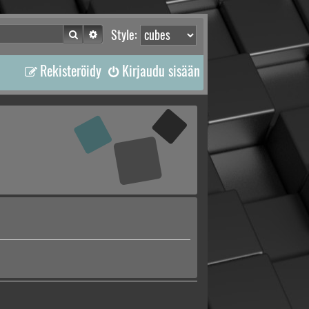
Etsi
Tarkennettu haku
Style:
Rekisteröidy
Kirjaudu sisään