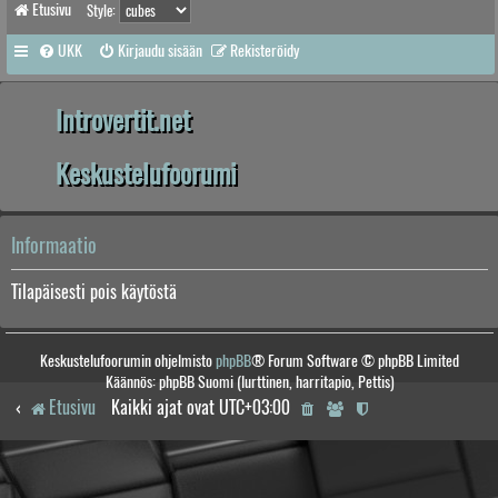
Etusivu
Style:
UKK
Kirjaudu sisään
Rekisteröidy
Introvertit.net
Keskustelufoorumi
Informaatio
Tilapäisesti pois käytöstä
Keskustelufoorumin ohjelmisto
phpBB
® Forum Software © phpBB Limited
Käännös: phpBB Suomi (lurttinen, harritapio, Pettis)
Etusivu
Kaikki ajat ovat
UTC+03:00