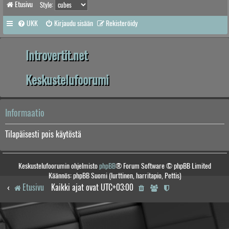
Etusivu
Style:
UKK
Kirjaudu sisään
Rekisteröidy
Introvertit.net
Keskustelufoorumi
Informaatio
Tilapäisesti pois käytöstä
Keskustelufoorumin ohjelmisto
phpBB
® Forum Software © phpBB Limited
Käännös: phpBB Suomi (lurttinen, harritapio, Pettis)
Etusivu
Kaikki ajat ovat
UTC+03:00