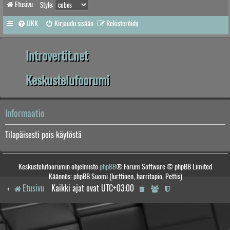
Etusivu
Style:
UKK
Kirjaudu sisään
Rekisteröidy
Introvertit.net
Keskustelufoorumi
Informaatio
Tilapäisesti pois käytöstä
Keskustelufoorumin ohjelmisto
phpBB
® Forum Software © phpBB Limited
Käännös: phpBB Suomi (lurttinen, harritapio, Pettis)
Etusivu
Kaikki ajat ovat
UTC+03:00