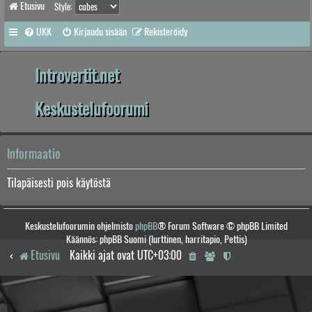
Etusivu
Style:
UKK
Kirjaudu sisään
Rekisteröidy
Introvertit.net
Keskustelufoorumi
Informaatio
Tilapäisesti pois käytöstä
Keskustelufoorumin ohjelmisto
phpBB
® Forum Software © phpBB Limited
Käännös: phpBB Suomi (lurttinen, harritapio, Pettis)
Etusivu
Kaikki ajat ovat
UTC+03:00