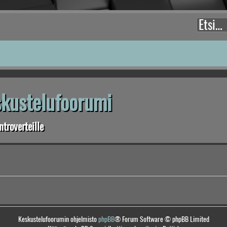
eskustelufoorumi
troverteille
Keskustelufoorumin ohjelmisto
phpBB
® Forum Software © phpBB Limited