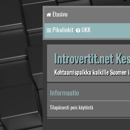
Etusivu
Pikalinkit
UKK
Introvertit.net K
Kohtaamispaikka kaikille Suomen in
Informaatio
Tilapäisesti pois käytöstä