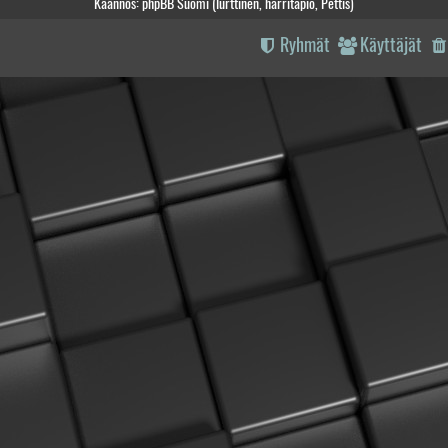
Käännös: phpBB Suomi (lurttinen, harritapio, Pettis)
Ryhmät
Käyttäjät