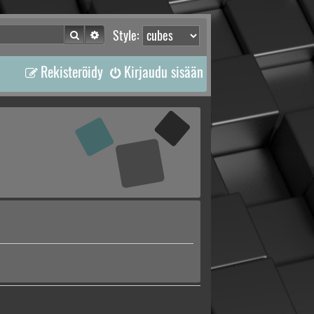
Etsi
Tarkennettu haku
Style:
Rekisteröidy
Kirjaudu sisään