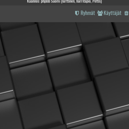
Käännös: phpBB Suomi (lurttinen, harritapio, Pettis)
Ryhmät
Käyttäjät