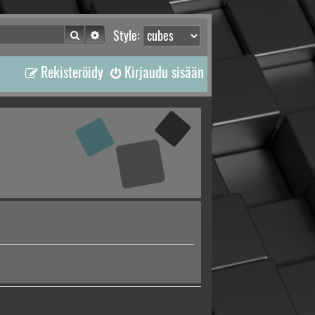
Etsi
Tarkennettu haku
Style:
Rekisteröidy
Kirjaudu sisään