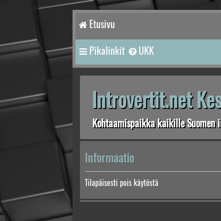
Etusivu
Pikalinkit
UKK
Introvertit.net K
Kohtaamispaikka kaikille Suomen in
Informaatio
Tilapäisesti pois käytöstä