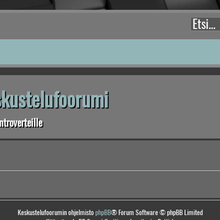
eskustelufoorumi
troverteille
Keskustelufoorumin ohjelmisto
phpBB
® Forum Software © phpBB Limited